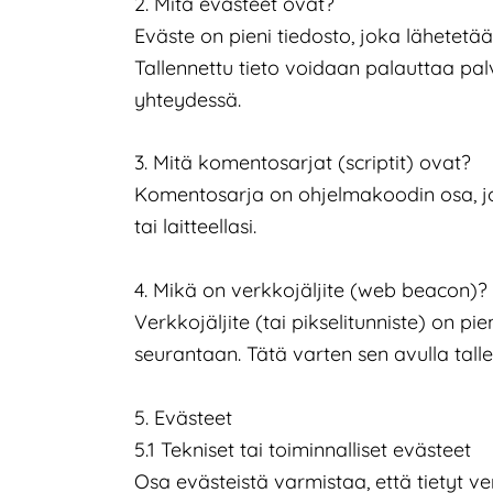
2. Mitä evästeet ovat?
Eväste on pieni tiedosto, joka lähetetää
Tallennettu tieto voidaan palauttaa p
yhteydessä.
3. Mitä komentosarjat (scriptit) ovat?
Komentosarja on ohjelmakoodin osa, jonk
tai laitteellasi.
4. Mikä on verkkojäljite (web beacon)?
Verkkojäljite (tai pikselitunniste) on p
seurantaan. Tätä varten sen avulla tallen
5. Evästeet
5.1 Tekniset tai toiminnalliset evästeet
Osa evästeistä varmistaa, että tietyt ve