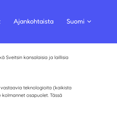
t
Ajankohtaista
Suomi
veitsin kansalaisia ja laillisia
vastaavia teknologioita (kaikista
e kolmannet osapuolet. Tässä