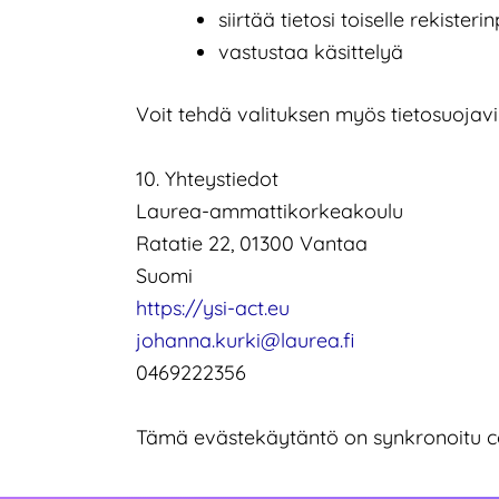
siirtää tietosi toiselle rekisterin
vastustaa käsittelyä
Voit tehdä valituksen myös tietosuojavi
10. Yhteystiedot
Laurea-ammattikorkeakoulu
Ratatie 22, 01300 Vantaa
Suomi
https://ysi-act.eu
johanna.kurki@laurea.fi
0469222356
Tämä evästekäytäntö on synkronoitu co