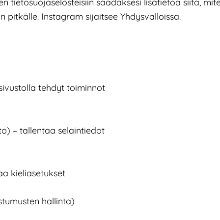
n tietosuojaselosteisiin saadaksesi lisätietoa siitä, mite
itkälle. Instagram sijaitsee Yhdysvalloissa.
sivustolla tehdyt toiminnot
to) – tallentaa selaintiedot
aa kieliasetukset
stumusten hallinta)