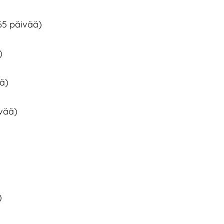
65 päivää)
)
ä)
)
vää)
)