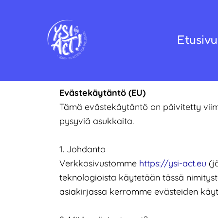
Siirry
sisältöön
Etusivu
Evästekäytäntö (EU)
Tämä evästekäytäntö on päivitetty viime
pysyviä asukkaita.
1. Johdanto
Verkkosivustomme
https://ysi-act.eu
(j
teknologioista käytetään tässä nimity
asiakirjassa kerromme evästeiden käy