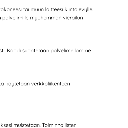
koneesi tai muun laitteesi kiintolevylle.
n palvelimille myöhemmän vierailun
esti. Koodi suoritetaan palvelimellamme
jota käytetään verkkoliikenteen
ksesi muistetaan. Toiminnallisten