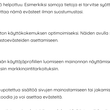
helpottuu. Esimerkiksi samoja tietoja ei tarvitse syöttä
ttaa nämä evästeet ilman suostumustasi.
ston käyttökokemuksen optimoimiseksi. Näiden avulla
stoevästeiden asettamiseen.
ään käyttäjäprofiilien luomiseen mainonnan näyttämisek
siin markkinointitarkoituksiin.
potettua sisältöä sivujen mainostamiseen tai jakamise
koodia ja voi asettaa evästeitä.