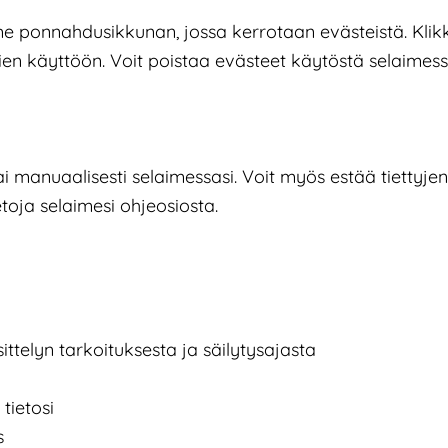
e ponnahdusikkunan, jossa kerrotaan evästeistä. Klik
en käyttöön. Voit poistaa evästeet käytöstä selaimessa
ai manuaalisesti selaimessasi. Voit myös estää tiettyj
etoja selaimesi ohjeosiosta.
sittelyn tarkoituksesta ja säilytysajasta
tietosi
s