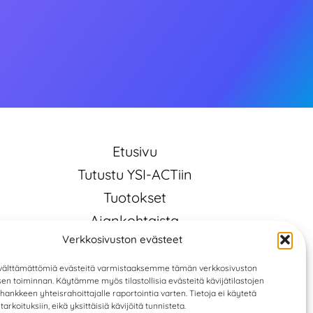
Etusivu
Tutustu YSI-ACTiin
Tuotokset
Ajankohtaista
Verkkosivuston evästeet
Tietosuojaseloste
Evästekäytäntö (EU)
älttämättömiä evästeitä varmistaaksemme tämän verkkosivuston
n toiminnan. Käytämme myös tilastollisia evästeitä kävijätilastojen
Saavutettavuusseloste
hankkeen yhteisrahoittajalle raportointia varten. Tietoja ei käytetä
arkoituksiin, eikä yksittäisiä kävijöitä tunnisteta.