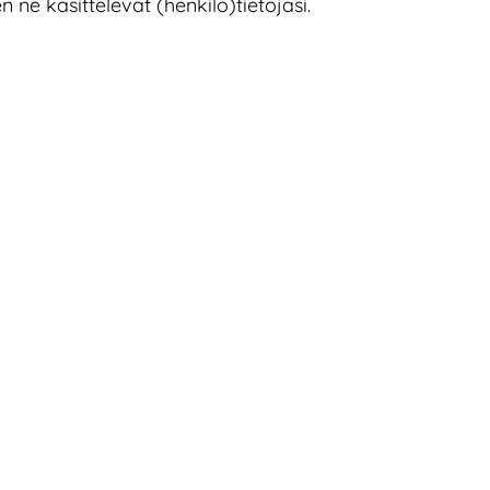
n ne käsittelevät (henkilö)tietojasi.