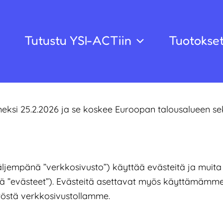
Tutustu YSI-ACTiin
Tuotokse
ksi 25.2.2026 ja se koskee Euroopan talousalueen sekä S
äljempänä ”verkkosivusto”) käyttää evästeitä ja muita 
stä ”evästeet”). Evästeitä asettavat myös käyttämämm
töstä verkkosivustollamme.