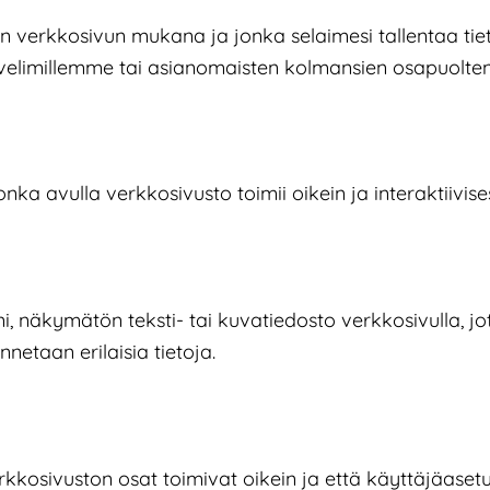
n verkkosivun mukana ja jonka selaimesi tallentaa tieto
alvelimillemme tai asianomaisten kolmansien osapuolte
a avulla verkkosivusto toimii oikein ja interaktiivis
ieni, näkymätön teksti- tai kuvatiedosto verkkosivulla, 
netaan erilaisia tietoja.
rkkosivuston osat toimivat oikein ja että käyttäjäasetu