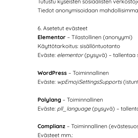
Tutustu kyseisten sosiaalisten verkostoje
Tiedot anonymisoidaan mahdollisimman p
6. Asetetut evästeet
Elementor
– Tilastollinen (anonyymi)
Käyttötarkoitus: sisällöntuotanto
Eväste:
elementor
(pysyvä) – tallentaa 
WordPress
– Toiminnallinen
Eväste:
wpEmojiSettingsSupports
(istun
Polylang
– Toiminnallinen
Eväste:
pll_language
(pysyvä) – tallent
Complianz
– Toiminnallinen (evästesuo
Evästeet mm.: