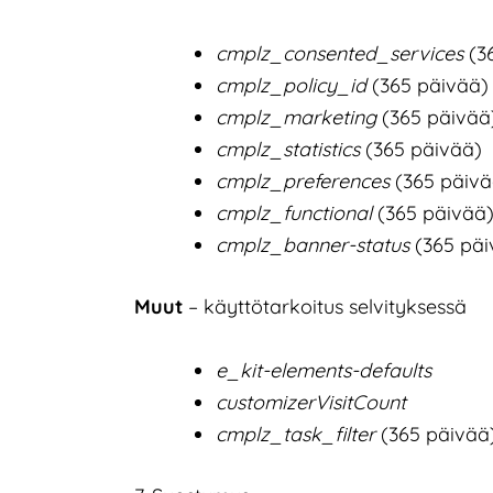
cmplz_consented_services
(3
cmplz_policy_id
(365 päivää)
cmplz_marketing
(365 päivää
cmplz_statistics
(365 päivää)
cmplz_preferences
(365 päivä
cmplz_functional
(365 päivää
cmplz_banner-status
(365 päi
Muut
– käyttötarkoitus selvityksessä
e_kit-elements-defaults
customizerVisitCount
cmplz_task_filter
(365 päivää