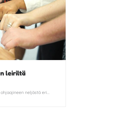
n leiriltä
ohjaajineen neljästä eri...