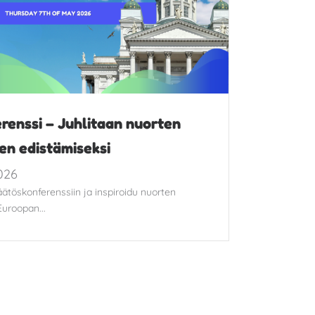
enssi – Juhlitaan nuorten
en edistämiseksi
2026
ätöskonferenssiin ja inspiroidu nuorten
uroopan...