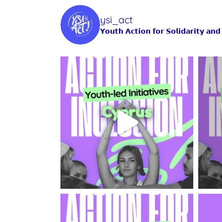
ysi_act
𝗬𝗼𝘂𝘁𝗵 𝗔𝗰𝘁𝗶𝗼𝗻 𝗳𝗼𝗿 𝗦𝗼𝗹𝗶𝗱𝗮𝗿𝗶𝘁𝘆 𝗮𝗻𝗱 