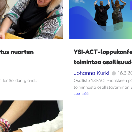
stus nuorten
YSI-ACT-loppukonfer
toimintaa osallisuud
Johanna Kurki
16.3.
for Solidarity and...
Osallistu YSI-ACT -hankkeen pä
toiminnasta osallistavamman E
Lue lisää