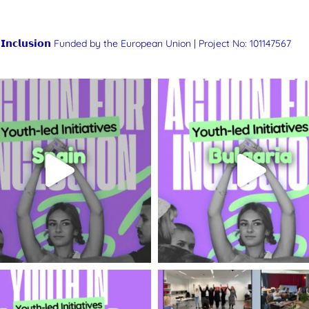
𝗜𝗻𝗰𝗹𝘂𝘀𝗶𝗼𝗻
Funded by the European Union | Project No: 101147567