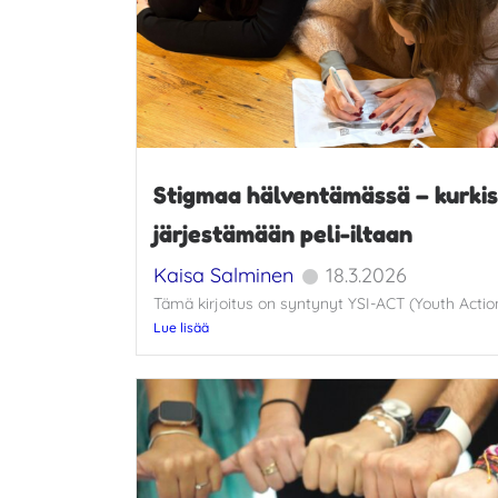
Stigmaa hälventämässä – kurki
järjestämään peli-iltaan
Kaisa Salminen
18.3.2026
Tämä kirjoitus on syntynyt YSI-ACT (Youth Action 
Lue lisää