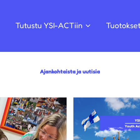
Tutustu YSI-ACTiin
Tuotokse
Ajankohtaista ja uutisia