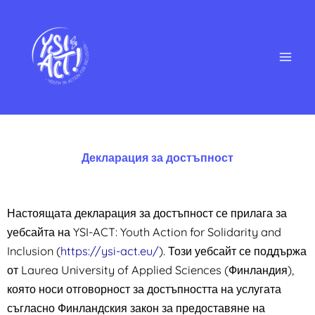
Skip
to
content
Декларация за достъпност
Настоящата декларация за достъпност се прилага за
уебсайта на YSI-ACT: Youth Action for Solidarity and
Inclusion (
https://ysi-act.eu/
).
Този уебсайт се поддържа
от Laurea University of Applied Sciences (Финландия),
която носи отговорност за достъпността на услугата
съгласно Финландския закон за предоставяне на